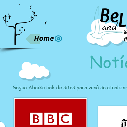
Be
L
and
S
Home
A
Notí
Segue Abaixo link de sites para você se atualizar