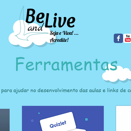
Be
Live
and
Seja e Viva! ...
Acredite!
Ferramentas
 para ajudar no desenvolvimento das aulas e links de 